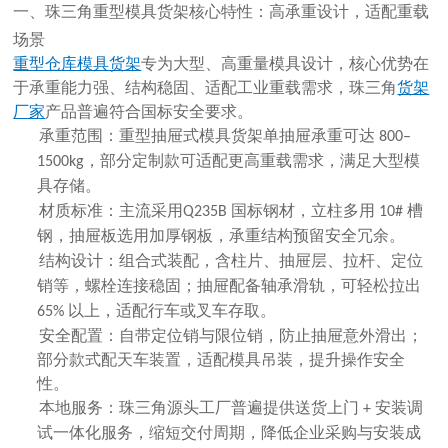
一、珠三角重型模具货架核心特性：高承重设计，适配重载
场景
重型仓库模具货架
专为大型、高重量模具设计，核心优势在
于
承重能力强、结构稳固、适配工业重载需求
，珠三角
货架
厂家
产品普遍符合国标安全要求。
承重范围：重型抽屉式模具货架单抽屉承重可达
800–
，部分定制款可适配更高重载需求，满足大型模
1500kg
具存储。
材质标准：主流采用
国标钢材
，立柱多用
槽
Q235B
10#
钢，抽屉板选用加厚钢板，承重结构预留安全冗余。
结构设计：组合式装配，含柱片、抽屉层、拉杆、定位
销等，螺栓连接稳固；抽屉配备轴承滑轨，可轻松拉出
以上，适配行车或叉车存取。
65%
安全配置：自带定位销与限位销，防止抽屉意外滑出；
部分款式配天车装置，适配模具吊装，提升操作安全
性。
本地服务：珠三角源头工厂普遍提供
送货上门
安装调
+
试
一体化服务，缩短交付周期，降低企业采购与安装成