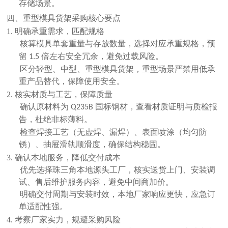
存储场景。
四、重型模具货架采购核心要点
1. 明确承重需求，匹配规格
核算模具单套重量与存放数量，选择对应承重规格，预
留
倍左右安全冗余，避免过载风险。
1.5
区分轻型、中型、重型模具货架，重型场景严禁用低承
重产品替代，保障使用安全。
2. 核实材质与工艺，保障质量
确认原材料为
国标钢材，查看材质证明与质检报
Q235B
告，杜绝非标薄料。
检查焊接工艺（无虚焊、漏焊）、表面喷涂（均匀防
锈）、抽屉滑轨顺滑度，确保结构稳固。
3. 确认本地服务，降低交付成本
优先选择珠三角本地源头工厂，核实
送货上门、安装调
试、售后维护
服务内容，避免中间商加价。
明确交付周期与安装时效，本地厂家响应更快，应急订
单适配性强。
4. 考察厂家实力，规避采购风险