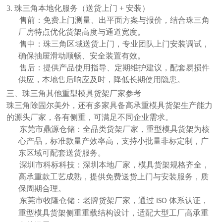
3. 珠三角本地化服务（送货上门 + 安装）
售前：免费上门测量、出平面方案与报价，结合珠三角
厂房特点优化货架高度与通道宽度。
售中：珠三角区域
送货上门
，专业团队上门安装调试，
确保抽屉滑动顺畅、安全装置有效。
售后：提供产品使用指导、定期维护建议，配套易损件
供应，本地售后响应及时，降低长期使用隐患。
三、珠三角其他重型模具货架厂家参考
珠三角除固尔美外，还有多家具备高承重模具货架生产能力
的源头厂家，各有侧重，可满足不同企业需求。
东莞市鼎源仓储：全品类货架厂家，重型模具货架为核
心产品，标准款量产效率高，支持小批量非标定制，广
东区域可配套送货服务。
深圳市科标科技：深圳本地厂家，模具货架规格齐全，
高承重款工艺成熟，提供免费送货上门与安装服务，质
保周期合理。
东莞市牧隆仓储：老牌货架厂家，通过
体系认证，
ISO
重型模具货架侧重重载结构设计，适配大型工厂高承重