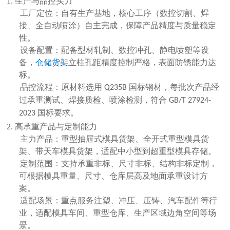
1. 生产与品控实力
工厂定位：自有生产基地，核心工序（数控切割、焊
接、全自动喷涂）自主完成，保障产品精度与质量稳定
性。
设备配置：配备型材轧制、数控冲孔、静电喷塑等设
备，
仓储货架
立柱孔距精度控制严格，表面防锈能力达
标。
品控流程：原材料选用
国标钢材，每批次产品经
Q235B
过承重测试、焊接质检、喷涂检测，符合
GB/T 27924-
国标要求。
2023
2. 高承重产品与定制能力
主力产品：重型抽屉式模具货架、全开式重型模具货
架、带天车模具货架，适配中小型到超重型模具存储。
定制范围：支持
承重非标、尺寸非标、结构非标
定制，
可根据模具重量、尺寸、仓库层高及地面承重设计方
案。
适配场景：重点服务注塑、冲压、压铸、汽车配件等行
业，适配模具车间、重型仓库、生产区域边角空间等场
景。