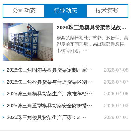
公司动态
行业动态
技术答疑
力解析
2026珠三角模具货架常见故障排查与维修保养手册
，
模具货架长期处于重载、多粉尘、高
业
湿度的车间环境，易出现部件磨损、
卡顿等问题。···
05
2026珠三角固尔美模具货架定制厂家···
2026-07-08
03
2026珠三角模具货架与普通货架区别···
2026-07-07
31
2026珠三角模具货架生产厂家推荐榜···
2026-07-06
29
2026珠三角重型模具货架安全防护措···
2026-07-03
27
2026珠三角模具货架生产厂家：3 ···
2026-07-01