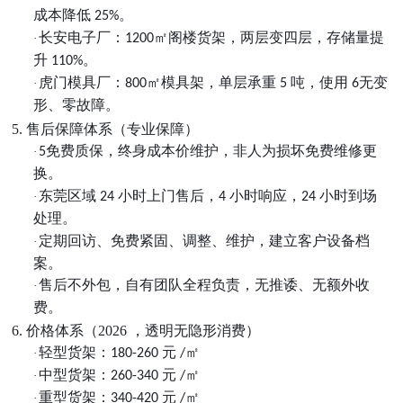
成本降低
。
25%
长安电子厂：
㎡阁楼货架，两层变四层，存储量提
·
1200
升
。
110%
虎门模具厂：
㎡模具架，单层承重
吨，使用
无变
·
800
5
6
形、零故障。
5. 售后保障体系（专业保障）
免费质保，终身成本价维护，非人为损坏免费维修更
·
5
换。
东莞区域
小时上门售后，
小时响应，
小时到场
·
24
4
24
处理。
定期回访、免费紧固、调整、维护，建立客户设备档
·
案。
售后不外包，自有团队全程负责，无推诿、无额外收
·
费。
6. 价格体系（2026 ，透明无隐形消费）
轻型货架：
元
㎡
·
180-260
/
中型货架：
元
㎡
·
260-340
/
重型货架：
元
㎡
·
340-420
/