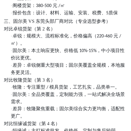
阁楼货架：
元
㎡
·
380-500
/
报价包含：设计、材料、运输、安装、税费、
质保
·
5
三、固尔美
VS 东莞头部厂商对比（专业选型参考）
对比卓锐货架（第
2 名）
卓锐：规模大、流程标准化，价格偏高（
元
·
220-460
/
㎡）。
固尔美：本土响应更快、价格低
，中小项目性
·
10%-15%
价比更优。
差异：卓锐侧重大型项目；固尔美覆盖全规模，本地服
·
务更灵活。
对比牧隆货架（第
3 名）
牧隆：专注重型
模具货架，工艺扎实，品类单一。
·
/
固尔美：全品类覆盖，定制能力强，一站式解决全场景
·
需求。
差异：牧隆聚焦重载；固尔美综合实力更均衡，适配性
·
更广。
对比恒缘诚货架（第
4 名）
恒缘诚：主打标准批发，价格低，定制与售后较弱。
·