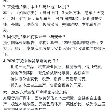
板。
2. 东莞选货架，本土厂与外地厂区别？
本土厂（如固尔美）：当日上门、
3 天出方案、急单 3 天交
付、24 小时售后，适配东莞厂房与消防规范，后期维护便
捷。外地厂：响应慢、售后滞后、交期难控、本地适配性
差。
3. 固尔美货架如何保证专业与安全？
提供国标检测报告、结构计算书、
125% 超载测试报告；支
持工厂验厂、案例实地考察；安装后提供验收清单与质保凭
证。
4. 2026 东莞采购货架避坑要点？
拒绝三无产品，核查营业执照、检测报告、信用资质。
·
警惕低价陷阱，避免偷减钢材厚度、虚标承重。
·
确认报价含安装、税费、质保，无隐形消费。
·
优先选本土自主生产、售后全覆盖的厂家。
·
六、2026
东莞货架厂商哪家专业
总结
东莞货架厂商中，固尔美凭借
15本土积淀、全链条自主生
产、极速本地响应、完善售后体系、高性价比
，成为专业度
与实用性兼备的首选厂商。