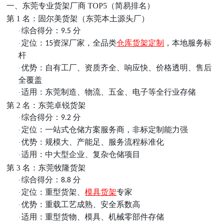
一、东莞专业货架厂商
TOP5（简易排名）
第
1 名：固尔美货架（东莞本土源头厂）
综合得分：
分
·
9.5
定位：
资深厂家，全品类
仓库货架定制
，本地服务标
·
15
杆
优势：自有工厂、资质齐全、响应快、价格透明、售后
·
全覆盖
适用：东莞制造、物流、五金、电子等全行业存储
·
第
2 名：东莞卓锐货架
综合得分：
分
·
9.2
定位：一站式仓储方案服务商，非标定制能力强
·
优势：规模大、产能足、服务流程标准化
·
适用：中大型企业、复杂仓储项目
·
第
3 名：东莞牧隆货架
综合得分：
分
·
8.8
定位：重型货架、
模具货架
专家
·
优势：重载工艺成熟、安全系数高
·
适用：重型货物、模具、机械零部件存储
·