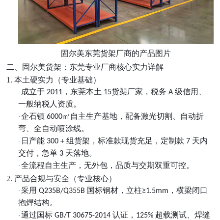
固尔美东莞货架厂商的产品图片
二、固尔美货架：东莞专业厂商核心实力详解
1. 本土硬实力（专业基础）
成立于
，东莞本土
货架厂家，税务
级信用、
·
2011
15
A
一般纳税人资质。
企石镇
㎡自主生产基地，配备激光切割、自动折
·
6000
弯、全自动喷涂线。
日产能
组货架，标准款现货充足，定制款
天内
·
300 +
7
交付，急单
天落地。
3
全流程自主生产，无外包，品质与交期双重可控。
·
2. 产品合规与安全（专业核心）
采用
国标钢材，立柱
，横梁闭口
·
Q235B/Q355B
≥1.5mm
抱焊结构。
通过国标
认证，
超载测试、焊缝
·
GB/T 30675-2014
125%