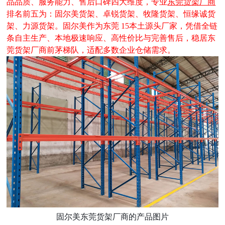
品品质、服务能力、售后口碑四大维度，专业
东莞货架厂商
排名前五为：固尔美货架、卓锐货架、牧隆货架、恒缘诚货
架、力源货架。
固尔美作为东莞
15本土源头厂家，凭借全链
条自主生产、本地极速响应、高性价比与完善售后，稳居东
莞货架厂商前茅梯队，适配多数企业仓储需求
。
固尔美东莞货架厂商的产品图片