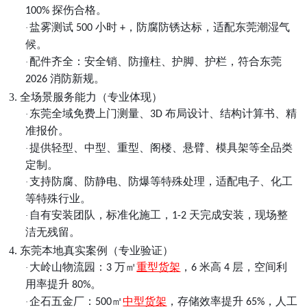
探伤合格。
100%
盐雾测试
小时
，防腐防锈达标，适配东莞潮湿气
·
500
+
候。
配件齐全：安全销、防撞柱、护脚、护栏，符合东莞
·
消防新规。
2026
3. 全场景服务能力（专业体现）
东莞全域免费上门测量、
布局设计、结构计算书、精
·
3D
准报价。
提供轻型、中型、重型、阁楼、悬臂、模具架等全品类
·
定制。
支持防腐、防静电、防爆等特殊处理，适配电子、化工
·
等特殊行业。
自有安装团队，标准化施工，
天完成安装，现场整
·
1-2
洁无残留。
4. 东莞本地真实案例（专业验证）
大岭山物流园：
万㎡
重型货架
，
米高
层，空间利
·
3
6
4
用率提升
。
80%
企石五金厂：
㎡
中型货架
，存储效率提升
，人工
·
500
65%