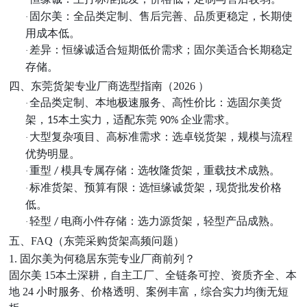
固尔美：全品类定制、售后完善、品质更稳定，长期使
·
用成本低。
差异：恒缘诚适合短期低价需求；固尔美适合长期稳定
·
存储。
四、东莞货架专业厂商选型指南（2026 ）
全品类定制、本地极速服务、高性价比：选
固尔美货
·
架
，
本土实力，适配东莞
企业需求。
15
90%
大型复杂项目、高标准需求：选卓锐货架，规模与流程
·
优势明显。
重型
模具专属存储：选牧隆货架，重载技术成熟。
·
/
标准货架、预算有限：选恒缘诚货架，现货批发价格
·
低。
轻型
电商小件存储：选力源货架，轻型产品成熟。
·
/
五、FAQ（东莞采购货架高频问题）
1. 固尔美为何稳居东莞专业厂商前列？
固尔美
15本土深耕，自主工厂、全链条可控、资质齐全、本
地 24 小时服务、价格透明、案例丰富，综合实力均衡无短